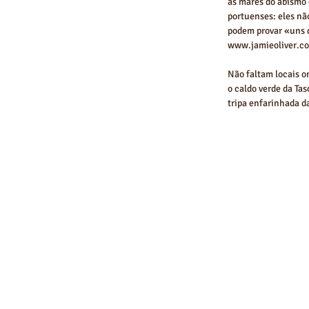
as marés do abismo 
portuenses: eles nã
podem provar «uns d
www.jamieoliver.co
Não faltam locais on
o caldo verde da Ta
tripa enfarinhada d