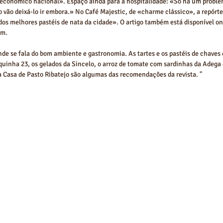
económico nacional». Espaço ainda para a hospitalidade: «Só há um proble
o vão deixá-lo ir embora.» No Café Majestic, de «charme clássico», a repórte
os melhores pastéis de nata da cidade». O artigo também está disponível onl
m. 
de se fala do bom ambiente e gastronomia. As tartes e os pastéis de chaves d
squinha 23, os gelados da Sincelo, o arroz de tomate com sardinhas da Adega 
a Casa de Pasto Ribatejo são algumas das recomendações da revista. " 