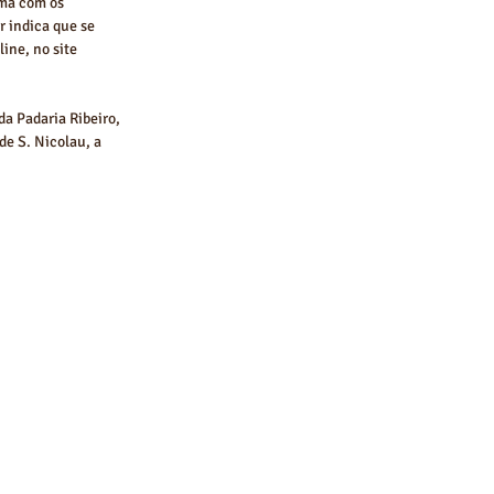
ma com os 
r indica que se 
ine, no site 
a Padaria Ribeiro, 
de S. Nicolau, a 