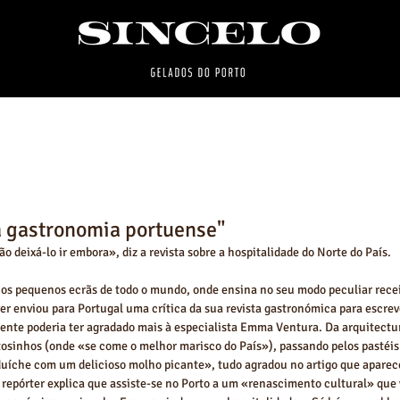
a gastronomia portuense"
ão deixá-lo ir embora», diz a revista sobre a hospitalidade do Norte do País. 
os pequenos ecrãs de todo o mundo, onde ensina no seu modo peculiar receit
er enviou para Portugal uma crítica da sua revista gastronómica para escreve
mente poderia ter agradado mais à especialista Emma Ventura. Da arquitectur
osinhos (onde «se come o melhor marisco do País»), passando pelos pastéis 
íche com um delicioso molho picante», tudo agradou no artigo que aparece
A repórter explica que assiste-se no Porto a um «renascimento cultural» que 