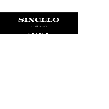
A SINCELO
SABORES E ESPECIALIDADES
CONTACTOS
RECRUTAMENTO
CONTACTO
+351 222 004 725
+351 914 372 130